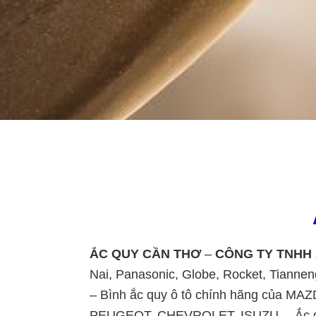
ẮC QUY CẦN THƠ
–
CÔNG TY TNHH 
Nai, Panasonic, Globe, Rocket, Tiannen
– Bình ắc quy ô tô chính hãng của
PEUGEOT, CHEVROLET, ISUZU …Ắc quy x