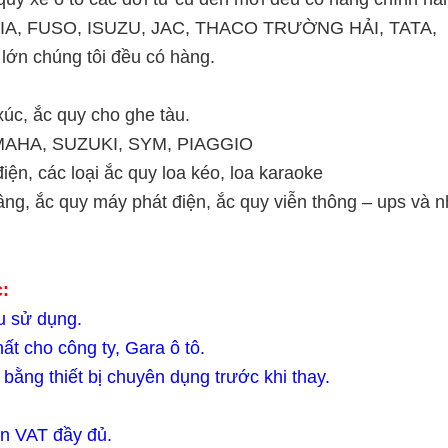
AI, KIA, FUSO, ISUZU, JAC, THACO TRƯỜNG HẢI, T
lớn chúng tôi đều có hàng.
xúc, ắc quy cho ghe tàu.
AMAHA, SUZUKI, SYM, PIAGGIO
iện, các loại ắc quy loa kéo, loa karaoke
nâng, ắc quy máy phát điện, ắc quy viễn thông – ups và 
:
u sử dụng.
ất cho công ty, Gara ô tô.
 bằng thiết bị chuyên dụng trước khi thay.
ơn VAT đầy đủ.