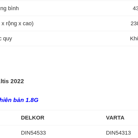
ng bình
4
 x rộng x cao)
23
c quy
Khô
ltis 2022
hiên bản 1.8G
DELKOR
VARTA
DIN54533
DIN54313