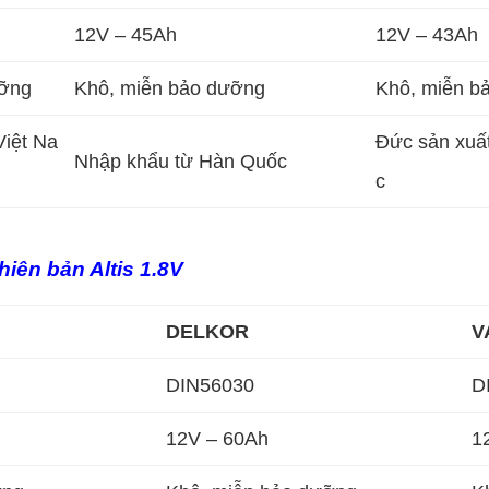
12V – 45Ah
12V – 43Ah
ưỡng
Khô, miễn bảo dưỡng
Khô, miễn b
Việt Na
Đức sản xuất
Nhập khẩu từ Hàn Quốc
c
hiên bản Altis 1.8V
DELKOR
V
DIN56030
D
12V – 60Ah
1