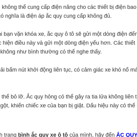
không thể cung cấp điện năng cho các thiết bị điện ba
ó nghĩa là điện áp ắc quy cung cấp không đủ.
i bạn vặn khóa xe, ắc quy ô tô sẽ gửi một dòng điện đến
c hiện điều này và gửi một dòng điện yếu hơn. Các thiế
 không như bình thường có thể nghe thấy.
i bấm nút khởi động liên tục, có cảm giác xe khó nổ m
thể bỏ lỡ. Ắc quy hỏng có thể gây ra tia lửa không liên t
 ngột, khiến chiếc xe của bạn bị giật. Dấu hiệu này có 
h trạng
bình ắc quy xe ô tô
của mình, hãy đến
ẮC QUY