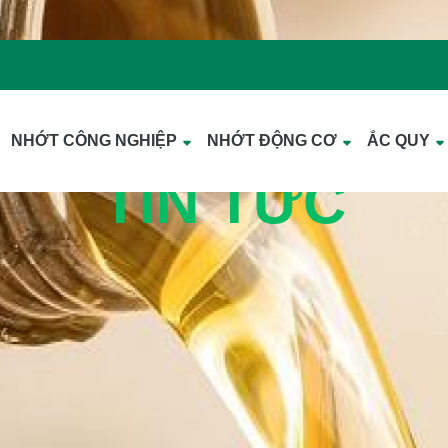
NHỚT CÔNG NGHIỆP
NHỚT ĐỘNG CƠ
ẮC QUY
TIN TỨC