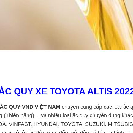
ẮC QUY XE TOYOTA ALTIS 202
ẮC QUY VND VIỆT NAM
chuyên cung cấp các loại ắc q
g (Thiên năng) …và nhiều loại ắc quy chuyên dụng khác
 MAZDA, VINFAST, HYUNDAI, TOYOTA, SUZUKI, MITSUB
e ô tô các đời từ cũ đến mới đều có hàng chính hã