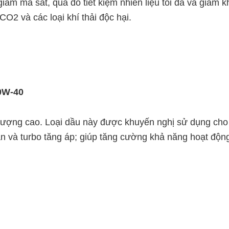
iảm ma sát, qua đó tiết kiệm nhiên liệu tối đa và giảm k
O2 và các loại khí thải độc hại.
0W-40
 lượng cao. Loại dầu này được khuyến nghị sử dụng cho đ
an và turbo tăng áp; giúp tăng cường khả năng hoạt độ