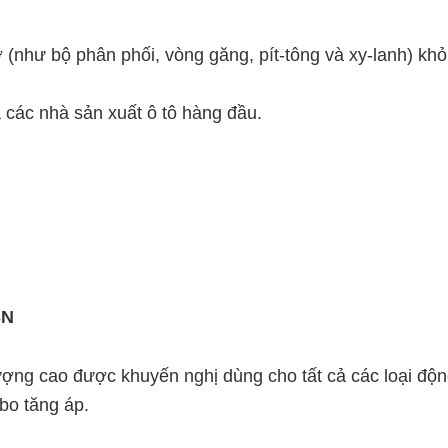
cơ (như bộ phân phối, vòng găng, pít-tông và xy-lanh) kh
 các nhà sản xuất ô tô hàng đầu.
i
SN
lượng cao được khuyến nghị dùng cho tất cả các loại độ
rbo tăng áp.