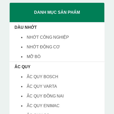
DANH MỤC SẢN PHẨM
DẦU NHỚT
NHỚT CÔNG NGHIỆP
NHỚT ĐỘNG CƠ
MỠ BÒ
ẮC QUY
ẮC QUY BOSCH
ẮC QUY VARTA
ẮC QUY ĐỒNG NAI
ẮC QUY ENIMAC