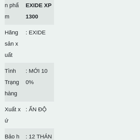
n phẩ
EXIDE XP
m
1300
Hãng
: EXIDE
sản x
uất
Tình
: MỚI 10
Trạng
0%
hàng
Xuất x
: ẤN ĐỘ
ứ
Bảo h
: 12 THÁN