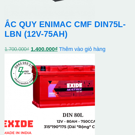
ẮC QUY ENIMAC CMF DIN75L-
LBN (12V-75AH)
Giá
Giá
1.400.000
₫
Thêm vào giỏ hàng
1.700.000
₫
gốc
hiện
là:
tại
1.700.000₫.
là:
1.400.000₫.