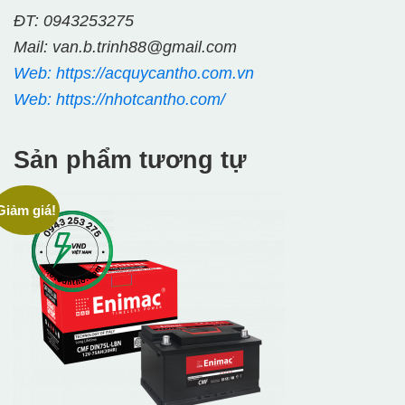
ĐT: 0943253275
Mail: van.b.trinh88@gmail.com
Web: https://acquycantho.com.vn
Web: https://nhotcantho.com/
Sản phẩm tương tự
Giảm giá!