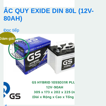
ẮC QUY EXIDE DIN 80L (12V-
80AH)
Đọc tiếp
Giảm giá!