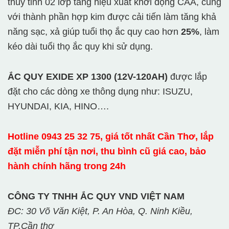
thủy tinh 02 lớp tăng hiệu xuất khởi động CAA, cùng
với thành phần hợp kim được cải tiến làm tăng khả
năng sạc, xả giúp tuổi thọ ắc quy cao hơn
25%
, làm
kéo dài tuổi thọ ắc quy khi sử dụng.
ẮC QUY EXIDE XP 1300 (12V-120AH)
được lắp
đặt cho các dòng xe thông dụng như: ISUZU,
HYUNDAI, KIA, HINO….
Hotline 0943 25 32 75, giá tốt nhất Cần Thơ, lắp
đặt miễn phí tận nơi, thu bình cũ giá cao, bảo
hành chính hãng trong 24h
CÔNG TY TNHH ẮC QUY VND VIỆT NAM
ĐC: 30 Võ Văn Kiệt, P. An Hòa, Q. Ninh Kiều,
TP.Cần thơ