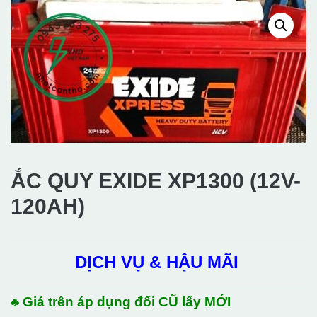
ẮC QUY EXIDE XP1300 (12V-
120AH)
DỊCH VỤ & HẬU MÃI
♣ Giá trên áp dụng đổi CŨ lấy MỚI