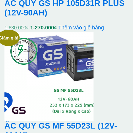
ẮC QUY GS HP 105D31R PLUS
(12V-90AH)
Giá
Giá
1.270.000
₫
Thêm vào giỏ hàng
1.630.000
₫
gốc
hiện
Giảm giá!
là:
tại
1.630.000₫.
là:
1.270.000₫.
ẮC QUY GS MF 55D23L (12V-