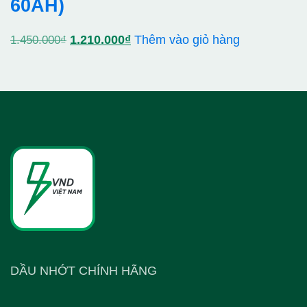
60AH)
Giá
Giá
1.210.000
₫
Thêm vào giỏ hàng
1.450.000
₫
gốc
hiện
là:
tại
1.450.000₫.
là:
1.210.000₫.
DẦU NHỚT CHÍNH HÃNG