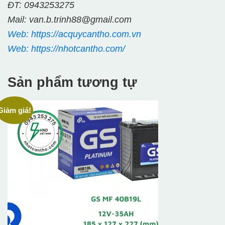
ĐT: 0943253275
Mail: van.b.trinh88@gmail.com
Web: https://acquycantho.com.vn
Web: https://nhotcantho.com/
Sản phẩm tương tự
Giảm giá!