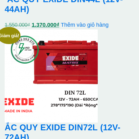
44AH)
Giá
Giá
1.370.000
₫
Thêm vào giỏ hàng
1.550.000
₫
gốc
hiện
Giảm giá!
là:
tại
1.550.000₫.
là:
1.370.000₫.
ẮC QUY EXIDE DIN72L (12V-
72AH)