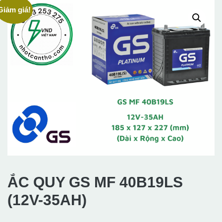
Giảm giá!
ẮC QUY GS MF 40B19LS
(12V-35AH)