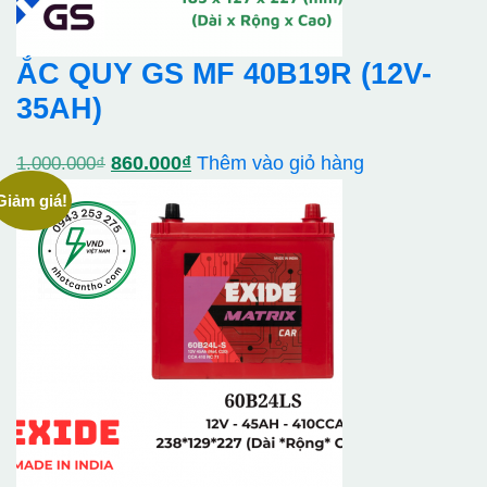
ẮC QUY GS MF 40B19R (12V-
35AH)
Giá
Giá
860.000
₫
Thêm vào giỏ hàng
1.000.000
₫
gốc
hiện
Giảm giá!
là:
tại
1.000.000₫.
là:
860.000₫.