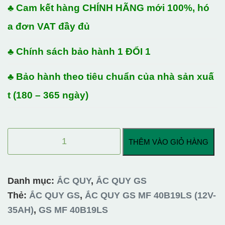
♣ Cam kết hàng CHÍNH HÃNG mới 100%, hó
a đơn VAT đầy đủ
♣ Chính sách bảo hành 1 ĐỔI 1
♣ Bảo hành theo tiêu chuẩn của nhà sản xuấ
t (180 – 365 ngày)
ẮC
THÊM VÀO GIỎ HÀNG
QUY
GS
MF
Danh mục:
ẮC QUY
,
ẮC QUY GS
40B19LS
Thẻ:
ẮC QUY GS
,
ẮC QUY GS MF 40B19LS (12V-
(12V-
35AH)
,
GS MF 40B19LS
35AH)