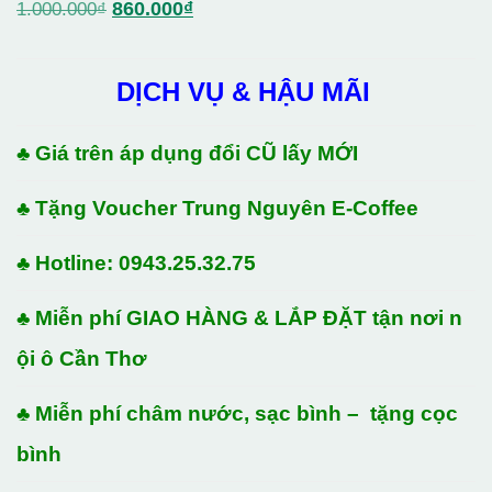
Giá
Giá
860.000
₫
1.000.000
₫
gốc
hiện
là:
tại
DỊCH VỤ & HẬU MÃI
1.000.000₫.
là:
860.000₫.
♣ Giá trên áp dụng đổi CŨ lấy MỚI
♣ Tặng Voucher Trung Nguyên E-Coffee
♣ Hotline: 0943.25.32.75
♣ Miễn phí GIAO HÀNG & LẮP ĐẶT tận nơi n
ội ô Cần Thơ
♣ Miễn phí châm nước, sạc bình – tặng cọc
bình