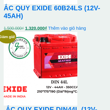
ẮC QUY EXIDE 60B24LS (12V-
45AH)
Giá
Giá
1.320.000
₫
Thêm vào giỏ hàng
1.500.000
₫
gốc
hiện
Giảm giá!
là:
tại
1.500.000₫.
là:
1.320.000₫.
ẮC QUY EXIDE DIN44L (12V-