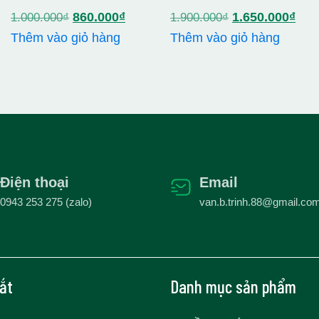
Giá
Giá
Giá
Giá
860.000
₫
1.650.000
₫
1.000.000
₫
1.900.000
₫
gốc
hiện
gốc
hiện
Thêm vào giỏ hàng
Thêm vào giỏ hàng
là:
tại
là:
tại
1.000.000₫.
là:
1.900.000₫.
là:
860.000₫.
1.6
70.000₫.
Điện thoại
Email
0943 253 275 (zalo)
van.b.trinh.88@gmail.co
tắt
Danh mục sản phẩm