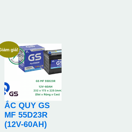
Giảm giá!
ẮC QUY GS
MF 55D23R
(12V-60AH)