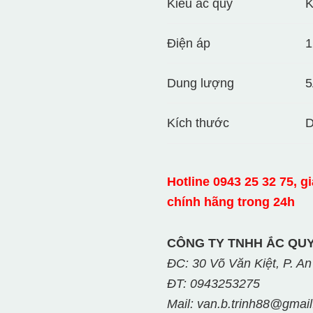
Kiểu ắc quy
K
Điện áp
1
Dung lượng
5
Kích thước
D
Hotline 0943 25 32 75, g
chính hãng trong 24h
CÔNG TY TNHH ẮC QUY
ĐC: 30 Võ Văn Kiệt, P. An
ĐT: 0943253275
Mail: van.b.trinh88@gmai