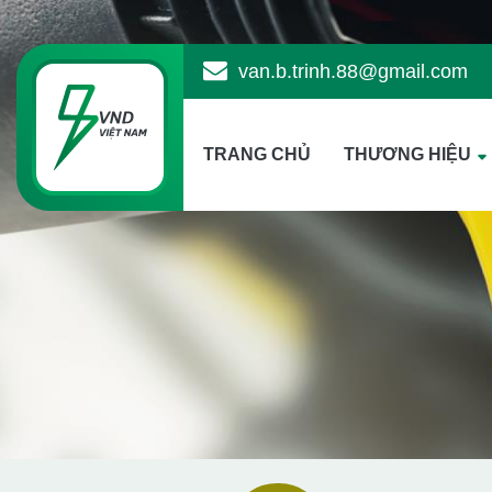
van.b.trinh.88@gmail.com
TRANG CHỦ
THƯƠNG HIỆU