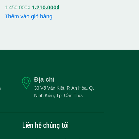
Giá
Giá
1.210.000
₫
1.450.000
₫
gốc
hiện
Thêm vào giỏ hàng
là:
tại
1.450.000₫.
là:
50.000₫.
1.210.000₫.
Địa chỉ
m
30 Võ Văn Kiệt, P. An Hòa, Q.
Ninh Kiều, Tp. Cần Thơ.
Liên hệ chúng tôi