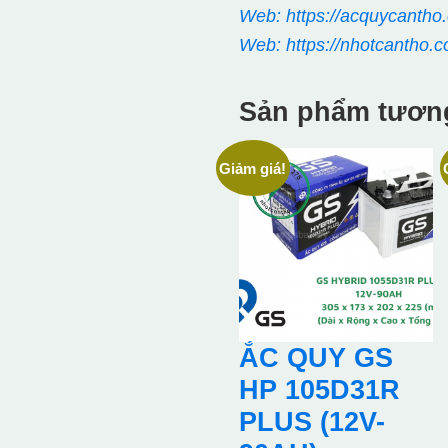
Web: https://acquycantho
Web: https://nhotcantho.c
Sản phẩm tươn
Giảm giá!
ẮC QUY GS
HP 105D31R
PLUS (12V-