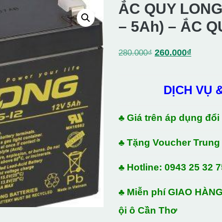
ẮC QUY LONG 
– 5Ah) – ẮC 
Giá
Giá
260.000
₫
280.000
₫
gốc
hiện
là:
tại
DỊCH VỤ 
280.000₫.
là:
260.000
♣ Giá trên áp dụng đổi
♣ Tặng Voucher Trung
♣ Hotline: 0943 25 32 7
♣ Miễn phí GIAO HÀNG
ội ô Cần Thơ