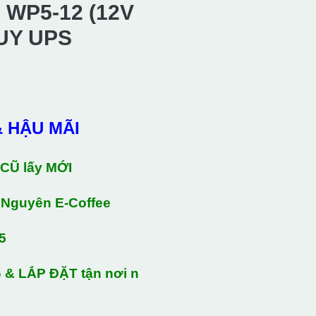
WP5-12 (12V
QUY UPS
& HẬU MÃI
₫.
 CŨ lấy MỚI
 Nguyên E-Coffee
5
 & LẮP ĐẶT tận nơi n