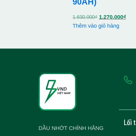
90AH)
Giá
Giá
1.270.000
₫
1.630.000
₫
gốc
hiện
Thêm vào giỏ hàng
là:
tại
1.630.000₫.
là:
1.2
Lối 
DẦU NHỚT CHÍNH HÃNG