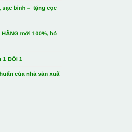
 sạc bình – tặng cọc
H HÃNG mới 100%, hó
h 1 ĐỔI 1
chuẩn của nhà sản xuấ