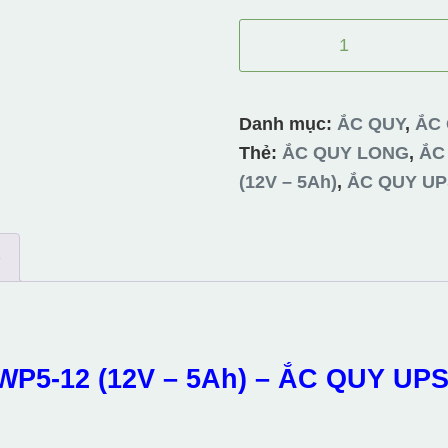
ẮC
QUY
LONG
WP5-
Danh mục:
ẮC QUY
,
ẮC
12
Thẻ:
ẮC QUY LONG
,
ẮC
(12V
(12V – 5Ah)
,
ẮC QUY UP
–
5Ah)
)
-
ẮC
QUY
UPS
P5-12 (12V – 5Ah) – ẮC QUY UP
số
lượng
t