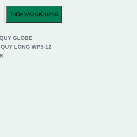
THÊM VÀO GIỎ HÀNG
 QUY GLOBE
 QUY LONG WP5-12
S
S