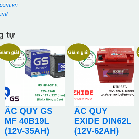
.com.vn
om/
g tự
Giảm giá!
Giảm giá!
ẮC QUY GS
ẮC QUY
MF 40B19L
EXIDE DIN62L
(12V-35AH)
(12V-62AH)