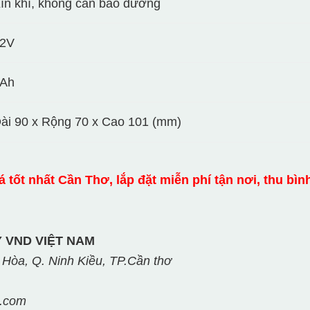
ín khí, không cần bảo dưỡng
2V
Ah
ài 90 x Rộng 70 x Cao 101 (mm)
iá tốt nhất Cần Thơ, lắp đặt miễn phí tận nơi, thu bì
 VND VIỆT NAM
 Hòa, Q. Ninh Kiều, TP.Cần thơ
l.com