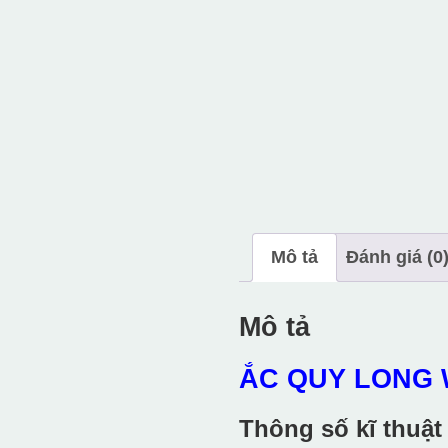
Mô tả
Đánh giá (0
Mô tả
ẮC QUY LONG W
Thông số kĩ thuậ