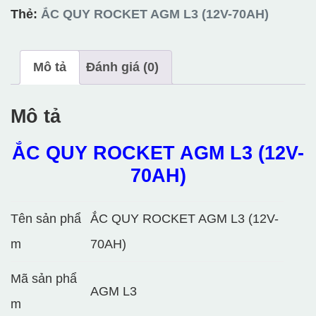
L3
Thẻ:
ẮC QUY ROCKET AGM L3 (12V-70AH)
(12V-
70AH)
Mô tả
Đánh giá (0)
số
lượng
Mô tả
ẮC QUY ROCKET AGM L3 (12V-
70AH)
Tên sản phẩ
ẮC QUY ROCKET AGM L3 (12V-
m
70AH)
Mã sản phẩ
AGM L3
m