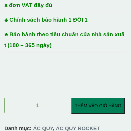
a đơn VAT đầy đủ
♣ Chính sách bảo hành 1 ĐỔI 1
♣ Bảo hành theo tiêu chuẩn của nhà sản xuấ
t (180 – 365 ngày)
ẮC
THÊM VÀO GIỎ HÀNG
QUY
ROCKET
AGM
Danh mục:
ẮC QUY
,
ẮC QUY ROCKET