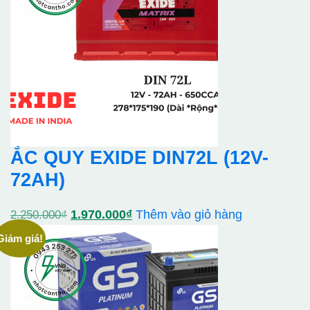
1.320.000₫.
ẮC QUY EXIDE DIN72L (12V-
72AH)
Giá
Giá
1.970.000
₫
Thêm vào giỏ hàng
2.250.000
₫
gốc
hiện
Giảm giá!
là:
tại
2.250.000₫.
là:
1.970.000₫.