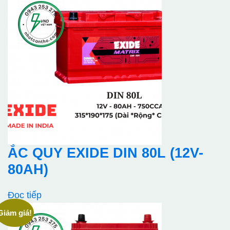
ẮC QUY EXIDE DIN 80L (12V-
80AH)
Đọc tiếp
Giảm giá!