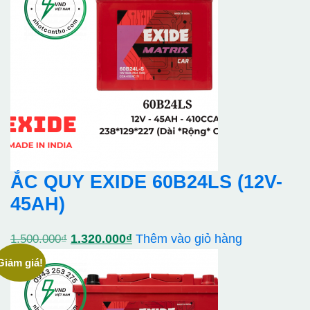
ẮC QUY EXIDE 60B24LS (12V-
45AH)
Giá
Giá
1.320.000
₫
Thêm vào giỏ hàng
1.500.000
₫
gốc
hiện
Giảm giá!
là:
tại
1.500.000₫.
là: