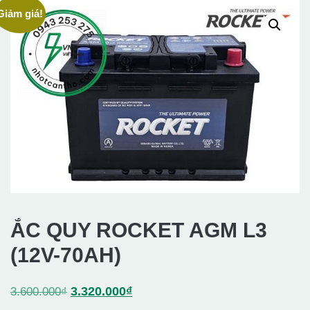
Giảm giá!
ẮC QUY ROCKET AGM L3
(12V-70AH)
Giá
Giá
3.320.000
₫
3.600.000
₫