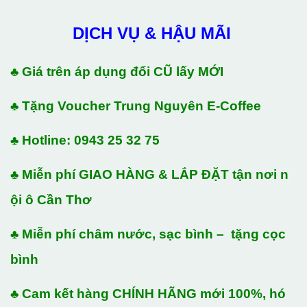
gốc
hiện
là:
tại
DỊCH VỤ & HẬU MÃI
3.600.000₫.
là:
3.320.000₫.
♣ Giá trên áp dụng đổi CŨ lấy MỚI
♣ Tặng Voucher Trung Nguyên E-Coffee
♣ Hotline: 0943 25 32 75
♣ Miễn phí GIAO HÀNG & LẮP ĐẶT tận nơi n
ội ô Cần Thơ
♣ Miễn phí châm nước, sạc bình – tặng cọc
bình
♣ Cam kết hàng CHÍNH HÃNG mới 100%, hó