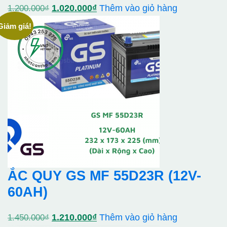
Giá
Giá
1.020.000
₫
Thêm vào giỏ hàng
1.200.000
₫
gốc
hiện
Giảm giá!
là:
tại
1.200.000₫.
là:
1.020.000₫.
ẮC QUY GS MF 55D23R (12V-
60AH)
Giá
Giá
1.210.000
₫
Thêm vào giỏ hàng
1.450.000
₫