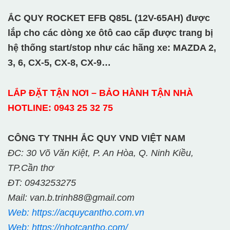
ẮC QUY ROCKET EFB Q85L (12V-65AH) được
lắp cho các dòng xe ôtô cao cấp được trang bị
hệ thống start/stop như các hãng xe: MAZDA 2,
3, 6, CX-5, CX-8, CX-9…
LẮP ĐẶT TẬN NƠI – BẢO HÀNH TẬN NHÀ
HOTLINE: 0943 25 32 75
CÔNG TY TNHH ẮC QUY VND VIỆT NAM
ĐC: 30 Võ Văn Kiệt, P. An Hòa, Q. Ninh Kiều,
TP.Cần thơ
ĐT: 0943253275
Mail: van.b.trinh88@gmail.com
Web: https://acquycantho.com.vn
Web: https://nhotcantho.com/