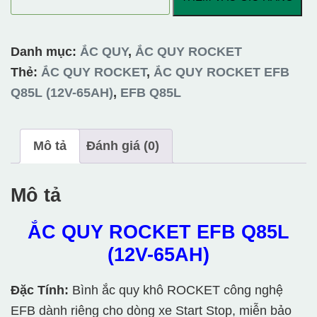
QUY
ROCKET
EFB
Danh mục:
ẮC QUY
,
ẮC QUY ROCKET
Q85L
Thẻ:
ẮC QUY ROCKET
,
ẮC QUY ROCKET EFB
(12V-
Q85L (12V-65AH)
,
EFB Q85L
65AH)
số
Mô tả
Đánh giá (0)
lượng
Mô tả
ẮC QUY ROCKET EFB Q85L
(12V-65AH)
Đặc Tính:
Bình ắc quy khô ROCKET công nghệ
EFB dành riêng cho dòng xe Start Stop, miễn bảo