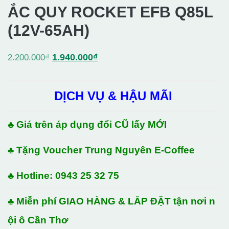
ẮC QUY ROCKET EFB Q85L
(12V-65AH)
Giá
Giá
1.940.000
₫
2.200.000
₫
gốc
hiện
là:
tại
DỊCH VỤ & HẬU MÃI
2.200.000₫.
là:
1.940.000₫.
♣ Giá trên áp dụng đổi CŨ lấy MỚI
♣ Tặng Voucher Trung Nguyên E-Coffee
♣ Hotline: 0943 25 32 75
♣ Miễn phí GIAO HÀNG & LẮP ĐẶT tận nơi n
ội ô Cần Thơ