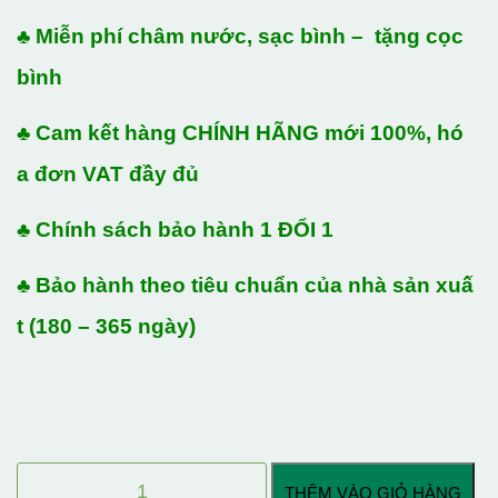
♣ Miễn phí châm nước, sạc bình – tặng cọc
bình
♣ Cam kết hàng CHÍNH HÃNG mới 100%, hó
a đơn VAT đầy đủ
♣ Chính sách bảo hành 1 ĐỔI 1
♣ Bảo hành theo tiêu chuẩn của nhà sản xuấ
t (180 – 365 ngày)
ẮC
THÊM VÀO GIỎ HÀNG