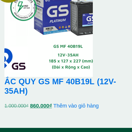
ẮC QUY GS MF 40B19L (12V-
35AH)
Giá
Giá
860.000
₫
Thêm vào giỏ hàng
1.000.000
₫
gốc
hiện
là:
tại
1.000.000₫.
là: