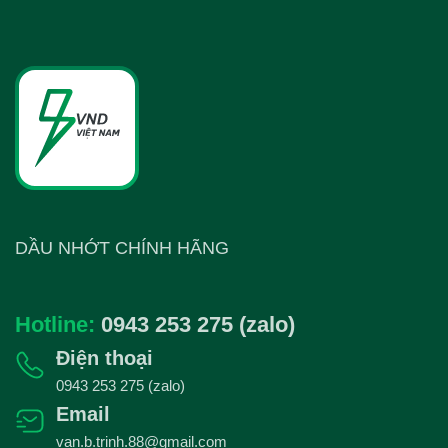
860.000₫.
DẦU NHỚT CHÍNH HÃNG
Hotline:
0943 253 275 (zalo)
Điện thoại
0943 253 275 (zalo)
Email
van.b.trinh.88@gmail.com