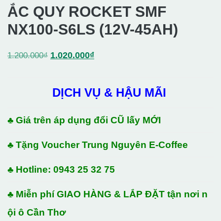
ẮC QUY ROCKET SMF
NX100-S6LS (12V-45AH)
Giá
Giá
1.020.000
₫
1.200.000
₫
gốc
hiện
là:
tại
DỊCH VỤ & HẬU MÃI
1.200.000₫.
là:
1.020.000₫.
♣ Giá trên áp dụng đổi CŨ lấy MỚI
♣ Tặng Voucher Trung Nguyên E-Coffee
♣ Hotline: 0943 25 32 75
♣ Miễn phí GIAO HÀNG & LẮP ĐẶT tận nơi n
ội ô Cần Thơ