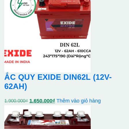
1.800.000₫.
là:
1.400.000₫.
ẮC QUY EXIDE DIN62L (12V-
62AH)
Giá
Giá
1.650.000
₫
Thêm vào giỏ hàng
1.900.000
₫
gốc
hiện
là:
tại
1.900.000₫.
là: