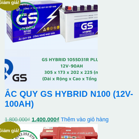
gốc
hiện
Giảm giá!
là:
tại
1.450.000₫.
là:
1.210.000₫.
ẮC QUY GS HYBRID N100 (12V-
100AH)
Giá
Giá
1.400.000
₫
Thêm vào giỏ hàng
1.800.000
₫
gốc
hiện
Giảm giá!
là:
tại