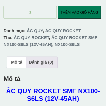
ẮC
THÊM VÀO GIỎ HÀNG
QUY
ROCKET
SMF
Danh mục:
ẮC QUY
,
ẮC QUY ROCKET
NX100-
Thẻ:
ẮC QUY ROCKET
,
ẮC QUY ROCKET SMF
S6LS
NX100-S6LS (12V-45AH)
,
NX100-S6LS
(12V-
45AH)
Mô tả
Đánh giá (0)
số
lượng
Mô tả
ẮC QUY ROCKET SMF NX100-
S6LS (12V-45AH)