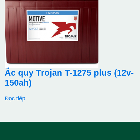
1.650.000₫.
Ắc quy Trojan T-1275 plus (12v-
150ah)
Đọc tiếp