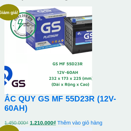
Giảm giá!
ẮC QUY GS MF 55D23R (12V-
60AH)
Giá
Giá
1.210.000
₫
Thêm vào giỏ hàng
1.450.000
₫