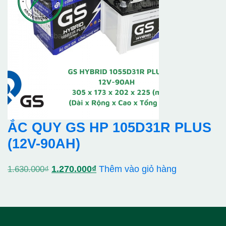
1.550.000₫.
là:
1.370.000₫.
ẮC QUY GS HP 105D31R PLUS
(12V-90AH)
Giá
Giá
1.270.000
₫
Thêm vào giỏ hàng
1.630.000
₫
gốc
hiện
là:
tại
1.630.000₫.
là: