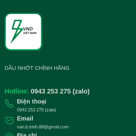
1.270.000₫.
DẦU NHỚT CHÍNH HÃNG
Hotline:
0943 253 275 (zalo)
Điện thoại
0943 253 275 (zalo)
Email
van.b.trinh.88@gmail.com
Địa chỉ