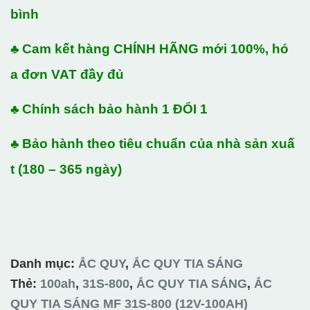
bình
♣ Cam kết hàng CHÍNH HÃNG mới 100%, hó
a đơn VAT đầy đủ
♣ Chính sách bảo hành 1 ĐỔI 1
♣ Bảo hành theo tiêu chuẩn của nhà sản xuấ
t (180 – 365 ngày)
Danh mục:
ẮC QUY
,
ẮC QUY TIA SÁNG
Thẻ:
100ah
,
31S-800
,
ẮC QUY TIA SÁNG
,
ẮC
QUY TIA SÁNG MF 31S-800 (12V-100AH)