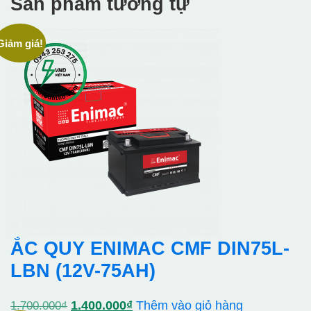
Sản phẩm tương tự
Giảm giá!
ẮC QUY ENIMAC CMF DIN75L-
LBN (12V-75AH)
Giá
Giá
1.400.000
₫
Thêm vào giỏ hàng
1.700.000
₫