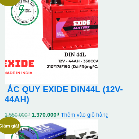
là:
tại
1.000.000₫.
là:
860.000₫.
ẮC QUY EXIDE DIN44L (12V-
44AH)
Giá
Giá
1.370.000
₫
Thêm vào giỏ hàng
1.550.000
₫
gốc
hiện
Giảm giá!
là:
tại