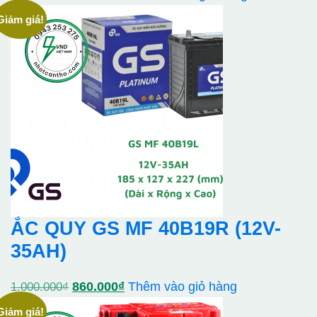
gốc
hiện
Giảm giá!
là:
tại
1.700.000₫.
là:
1.400.000₫.
ẮC QUY GS MF 40B19R (12V-
35AH)
Giá
Giá
860.000
₫
Thêm vào giỏ hàng
1.000.000
₫
gốc
hiện
Giảm giá!