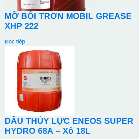
MỠ BÔI TRƠN MOBIL GREASE
XHP 222
Đọc tiếp
DẦU THỦY LỰC ENEOS SUPER
HYDRO 68A – Xô 18L