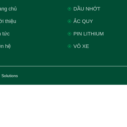
ang chủ
DẦU NHỚT
ới thiệu
ẮC QUY
n tức
PIN LITHIUM
ên hệ
VỎ XE
 Solutions