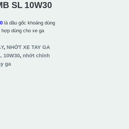
MB SL 10W30
30
là dầu gốc khoáng dùng
h hợp dùng cho xe ga
ÁY
,
NHỚT XE TAY GA
L 10W30
,
nhớt chính
ay ga