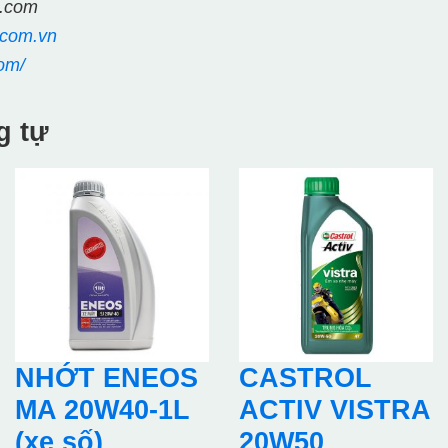
l.com
.com.vn
om/
g tự
NHỚT ENEOS
CASTROL
MA 20W40-1L
ACTIV VISTRA
(xe số)
20W50