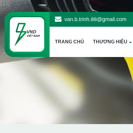
van.b.trinh.88@gmail.com
TRANG CHỦ
THƯƠNG HIỆU