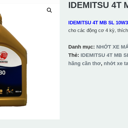
IDEMITSU 4T 
IDEMITSU 4T MB SL 10W
cho các động cơ 4 kỳ, thíc
Danh mục:
NHỚT XE M
Thẻ:
IDEMITSU 4T MB S
hãng cần thơ
,
nhớt xe t