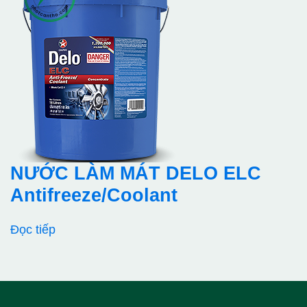
NƯỚC LÀM MÁT DELO ELC
Antifreeze/Coolant
Đọc tiếp