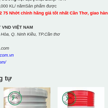
,000 KL/ nămSản phẩm được
2 75 Nhớt chính hãng giá tốt nhất Cần Thơ, giao hàn
 VND VIỆT NAM
 Hòa, Q. Ninh Kiều, TP.Cần thơ
l.com
.com.vn
om/
g tự