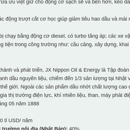
rửa ưu việt giữ cho động cơ sạch sẽ và bền hơn, kéo dài
ác động trượt cắt cơ học giúp giảm tiêu hao dầu và mài
bị chạy bằng động cơ diesel, có turbo tăng áp; các xe v
 tiện trong công trường như: cầu cảng, xây dựng, khai
thành và phát triển, JX Nippon Oil & Energy là Tập đoà
anh dầu nguyên liệu, chiếm đến 1/3 sản lượng tại Nhật 
thế giới. Ngoài các sản phẩm dầu nhớt chất lượng cao 
ia thị trường điện lực, khí nhiên liệu, than, máy phát 
ng 05 năm 1888
0 tỉ USD/ năm
ị trường nội địa (Nhật Bản):
40%