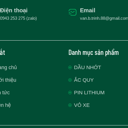
Điện thoại
Email
0943 253 275 (zalo)
van.b.trinh.88@gmail.co
tắt
Danh mục sản phẩm
ang chủ
DẦU NHỚT
ới thiệu
ẮC QUY
n tức
PIN LITHIUM
ên hệ
VỎ XE