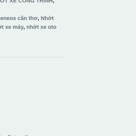
ỚT XE CÔNG TRÌNH
,
 eneos cần thơ
,
Nhớt
t xe máy
,
nhớt xe oto