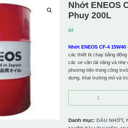
Nhớt ENEOS C
Phuy 200L
0
₫
Nhớt ENEOS CF-4 15W40 
các thiết bị chạy bằng động 
các xe vận tải nặng và nhẹ
phương tiện trong công trư
dựng, khai trường mỏ và tr
Nhớt
ENEOS
CF-
4
Danh mục:
DẦU NHỚT
,
15W40