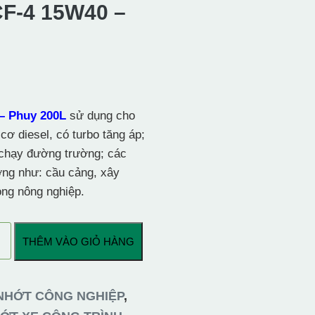
F-4 15W40 –
– Phuy 200L
sử dụng cho
cơ diesel, có turbo tăng áp;
 chạy đường trường; các
ờng như: cầu cảng, xây
ong nông nghiệp.
THÊM VÀO GIỎ HÀNG
NHỚT CÔNG NGHIỆP
,