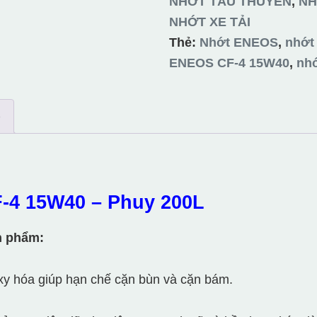
NHỚT TÀU THUYỀN
,
NH
-
NHỚT XE TẢI
Phuy
Thẻ:
Nhớt ENEOS
,
nhớt
200L
ENEOS CF-4 15W40
,
nhớ
số
lượng
)
-4 15W40 – Phuy 200L
n phẩm:
oxy hóa giúp hạn chế cặn bùn và cặn bám.