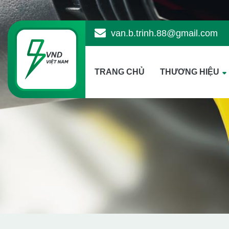
van.b.trinh.88@gmail.com
TRANG CHỦ
THƯƠNG HIỆU