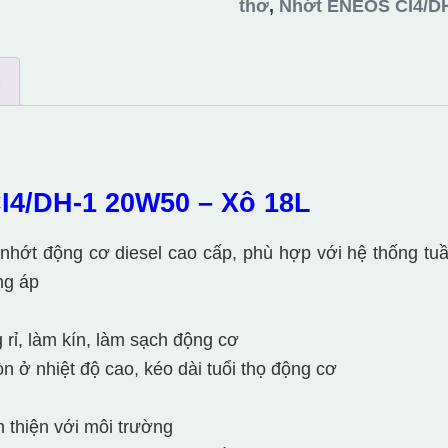
Xô
thơ
,
Nhớt ENEOS CI4/D
18L
số
)
lượng
4/DH-1 20W50 – Xô 18L
nhớt động cơ diesel cao cấp, phù hợp với hệ thống tu
ng áp
 rỉ, làm kín, làm sạch động cơ
 ở nhiệt độ cao, kéo dài tuổi thọ động cơ
ân thiện với môi trường