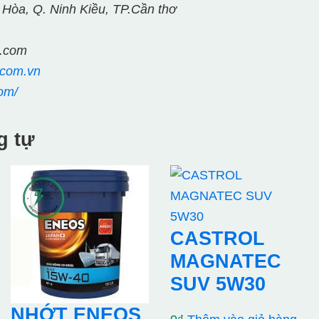
 Hòa, Q. Ninh Kiều, TP.Cần thơ
l.com
.com.vn
om/
g tự
CASTROL
MAGNATEC
SUV 5W30
NHỚT ENEOS