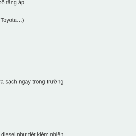
bộ tăng áp
, Toyota…)
ửa sạch ngay trong trường
iesel như tiết kiệm nhiên