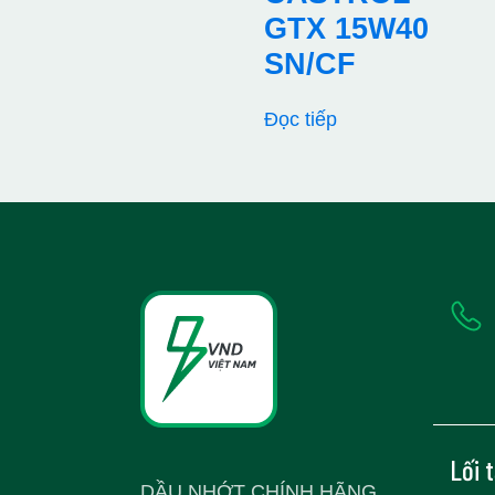
GTX 15W40
SN/CF
Đọc tiếp
Lối 
DẦU NHỚT CHÍNH HÃNG