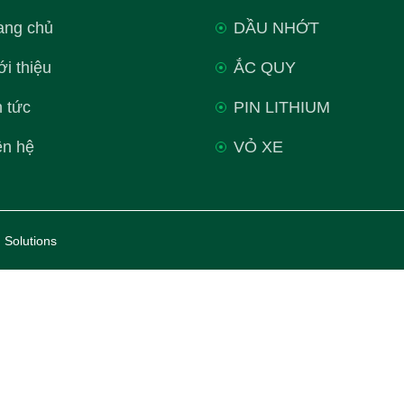
ang chủ
DẦU NHỚT
ới thiệu
ẮC QUY
n tức
PIN LITHIUM
ên hệ
VỎ XE
 Solutions