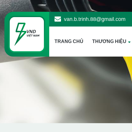
van.b.trinh.88@gmail.com
TRANG CHỦ
THƯƠNG HIỆU