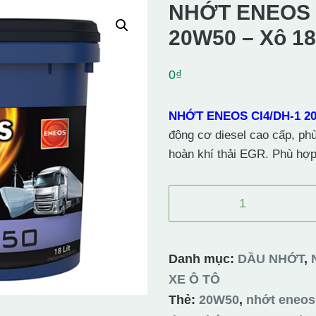
NHỚT ENEOS 
20W50 – Xô 1
0
₫
NHỚT ENEOS CI4/DH-1 20
động cơ diesel cao cấp, ph
hoàn khí thải EGR. Phù hợp
NHỚT
ENEOS
CI4/DH-
1
Danh mục:
DẦU NHỚT
,
20W50
XE Ô TÔ
-
Thẻ:
20W50
,
nhớt eneos