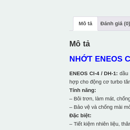
Mô tả
Đánh giá (0
Mô tả
NHỚT ENEOS CI
ENEOS
CI-4 / DH-1:
dầu 
hợp cho động cơ turbo tă
Tính năng:
– Bôi trơn, làm mát, chống
– Bảo vệ và chống mài mòn
Đặc biệt:
– Tiết kiệm nhiên liệu, th