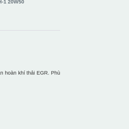
H-1 20W50
ần hoàn khí thải EGR. Phù