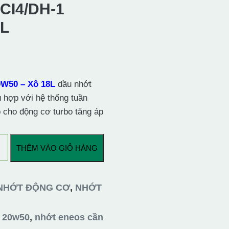
CI4/DH-1
8L
W50 – Xô 18L
dầu nhớt
ù hợp với hệ thống tuần
 cho động cơ turbo tăng áp
THÊM VÀO GIỎ HÀNG
NHỚT ĐỘNG CƠ
,
NHỚT
 20w50
,
nhớt eneos cần