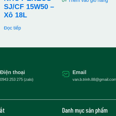
0
₫
Thêm vào giỏ hàng
SJ/CF 15W50 –
Xô 18L
Đọc tiếp
Điện thoại
Email
0943 253 275 (zalo)
van.b.trinh.88@gmail.co
tắt
Danh mục sản phẩm