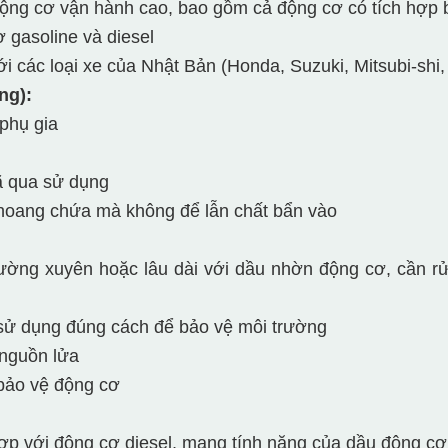
 động cơ vận hành cao, bao gồm cả động cơ có tích hợp 
 gasoline và diesel
với các loại xe của Nhật Bản (Honda, Suzuki, Mitsubi-shi
ng):
phụ gia
ã qua sử dụng
hoang chứa mà không để lẫn chất bẩn vào
hường xuyên hoặc lâu dài với dầu nhờn động cơ, cần r
sử dụng đúng cách để bảo vệ môi trường
 nguồn lửa
bảo vệ động cơ
p với động cơ diesel, mang tính năng của dầu động cơ d