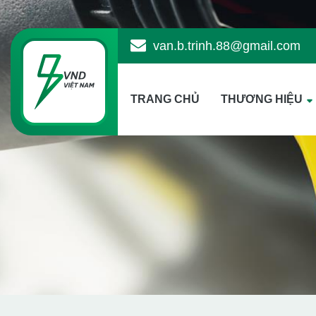
van.b.trinh.88@gmail.com
TRANG CHỦ
THƯƠNG HIỆU