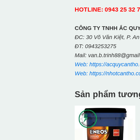
HOTLINE: 0943 25 32 75
CÔNG TY TNHH ẮC QUY
ĐC: 30 Võ Văn Kiệt, P. An
ĐT: 0943253275
Mail: van.b.trinh88@gmai
Web: https://acquycantho
Web: https://nhotcantho.c
Sản phẩm tươn