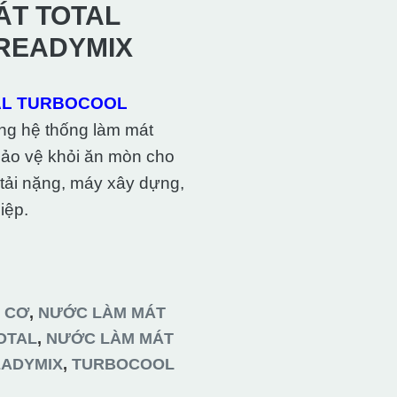
ÁT TOTAL
READYMIX
AL TURBOCOOL
ng hệ thống làm mát
bảo vệ khỏi ăn mòn cho
 tải nặng, máy xây dựng,
iệp.
 CƠ
,
NƯỚC LÀM MÁT
OTAL
,
NƯỚC LÀM MÁT
EADYMIX
,
TURBOCOOL