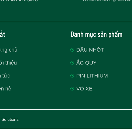
tắt
Danh mục sản phẩm
ang chủ
DẦU NHỚT
ới thiệu
ẮC QUY
n tức
PIN LITHIUM
ên hệ
VỎ XE
 Solutions