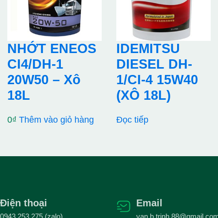
NHỚT ENEOS
IDEMITSU
CI4/DH-1
DIESEL DH-
20W50 – Xô
1/CI-4 15W40
18L
(XÔ 18L)
0
₫
Thêm vào giỏ hàng
Đọc tiếp
Điện thoại
Email
0943 253 275 (zalo)
van.b.trinh.88@gmail.co