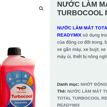
NƯỚC LÀM M
TURBOCOOL 
NƯỚC LÀM MÁT TOT
READYMIX
sử dụng tro
của động cơ đốt trong, 
xe gắn máy, xe buýt, xe
máy ủi, thiết bị nông ngh
Danh mục:
NHỚT ĐỘNG
Thẻ:
NƯỚC LÀM MÁT T
TOTAL TURBOCOOL R
READYMIX