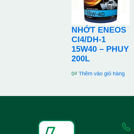
NHỚT ENEOS
CI4/DH-1
15W40 – PHUY
200L
0
₫
Thêm vào giỏ hàng