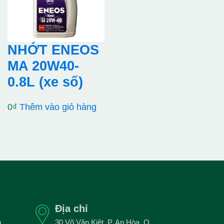
NHỚT ENEOS
MA 20W40-
0.8L (xe số)
0
₫
Thêm vào giỏ hàng
Địa chỉ
m
30 Võ Văn Kiệt, P. An Hòa, Q.