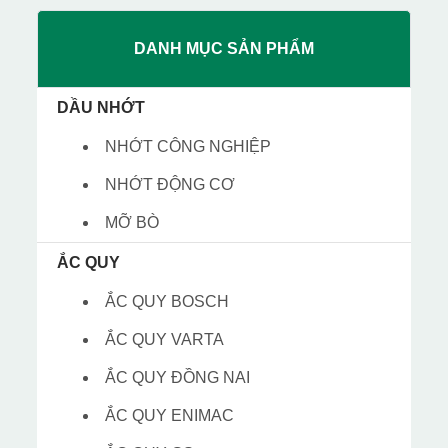
DANH MỤC SẢN PHẨM
DẦU NHỚT
NHỚT CÔNG NGHIỆP
NHỚT ĐỘNG CƠ
MỠ BÒ
ẮC QUY
ẮC QUY BOSCH
ẮC QUY VARTA
ẮC QUY ĐỒNG NAI
ẮC QUY ENIMAC