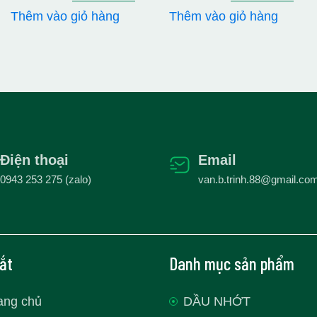
gốc
hiện
gốc
hiện
Thêm vào giỏ hàng
Thêm vào giỏ hàng
là:
tại
là:
tại
1.800.000₫.
là:
1.200.000₫.
là:
1.400.000₫.
1.0
70.000₫.
Điện thoại
Email
0943 253 275 (zalo)
van.b.trinh.88@gmail.co
tắt
Danh mục sản phẩm
ang chủ
DẦU NHỚT