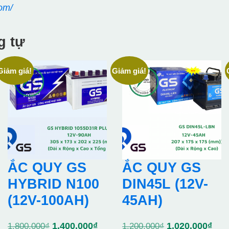
om/
g tự
Giảm giá!
Giảm giá!
ẮC QUY GS
ẮC QUY GS
HYBRID N100
DIN45L (12V-
(12V-100AH)
45AH)
Giá
Giá
Giá
Giá
1.400.000
₫
1.020.000
₫
1.800.000
₫
1.200.000
₫