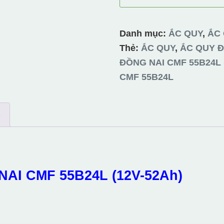
QUY
ĐỒNG
NAI
Danh mục:
ẮC QUY
,
ẮC 
CMF
Thẻ:
ẮC QUY
,
ẮC QUY Đ
55B24L
ĐỒNG NAI CMF 55B24L 
(12V-
CMF 55B24L
52Ah)
số
)
lượng
AI CMF 55B24L (12V-52Ah)