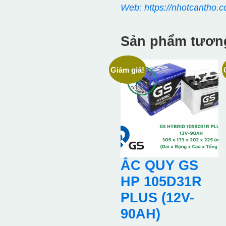
Web: https://nhotcantho.c
Sản phẩm tươn
Giảm giá!
ẮC QUY GS
HP 105D31R
PLUS (12V-
90AH)