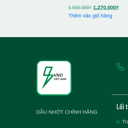
Giá
Giá
1.270.000
₫
1.630.000
₫
gốc
hiện
Thêm vào giỏ hàng
là:
tại
1.630.000₫.
là:
1.2
Lối 
DẦU NHỚT CHÍNH HÃNG
Tr