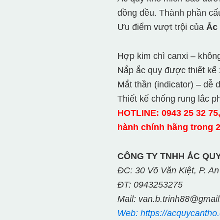
đồng đều. Thành phần cấu
Ưu điểm vượt trội của
Ắc
Hợp kim chì canxi – khôn
Nắp ắc quy được thiết kế 
Mắt thần (indicator) – dễ 
Thiết kế chống rung lắc p
HOTLINE: 0943 25 32 75, 
hành chính hãng trong 
CÔNG TY TNHH ẮC QUY
ĐC: 30 Võ Văn Kiệt, P. An
ĐT: 0943253275
Mail: van.b.trinh88@gmai
Web: https://acquycantho