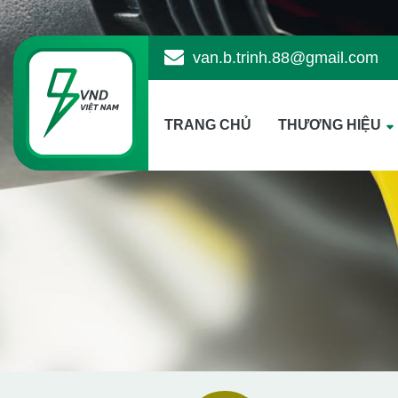
van.b.trinh.88@gmail.com
TRANG CHỦ
THƯƠNG HIỆU