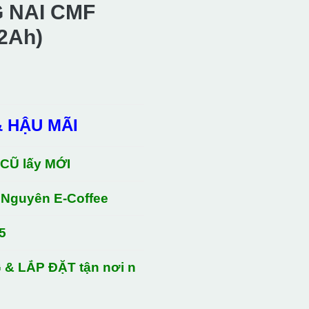
 NAI CMF
2Ah)
& HẬU MÃI
00₫.
 CŨ lấy MỚI
 Nguyên E-Coffee
5
 & LẮP ĐẶT tận nơi n