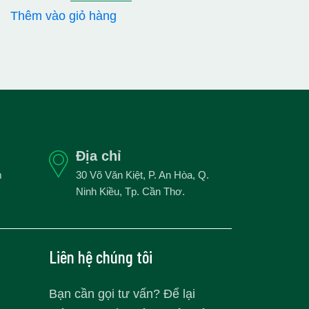
gốc
hiện
Thêm vào giỏ hàng
là:
tại
2.250.000₫.
là:
20.000₫.
1.970.000₫.
Địa chỉ
m
30 Võ Văn Kiệt, P. An Hòa, Q.
Ninh Kiều, Tp. Cần Thơ.
Liên hệ chúng tôi
Bạn cần gọi tư vấn? Để lại