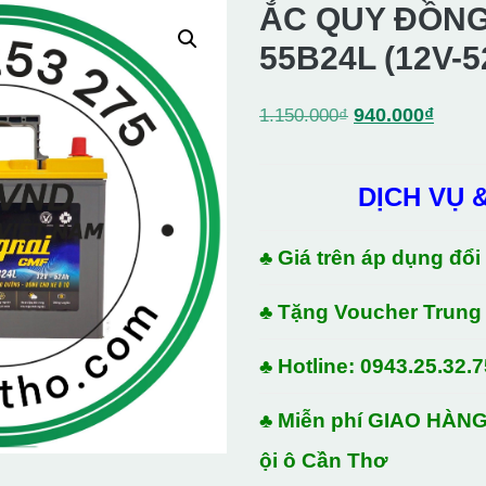
ẮC QUY ĐỒNG
55B24L (12V-5
Giá
Giá
940.000
₫
1.150.000
₫
gốc
hiện
là:
tại
DỊCH VỤ 
1.150.000₫.
là:
940.0
♣ Giá trên áp dụng đổi
♣ Tặng Voucher Trung
♣ Hotline: 0943.25.32.7
♣ Miễn phí GIAO HÀNG
ội ô Cần Thơ