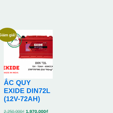
Giảm giá!
ẮC QUY
EXIDE DIN72L
(12V-72AH)
Giá
Giá
1.970.000
₫
2.250.000
₫