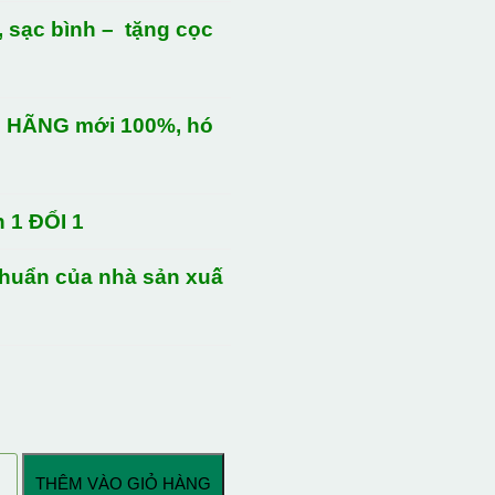
 sạc bình – tặng cọc
H HÃNG mới 100%, hó
h 1 ĐỔI 1
chuẩn của nhà sản xuấ
THÊM VÀO GIỎ HÀNG