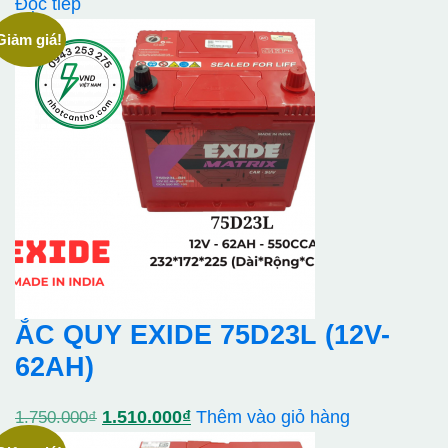
Đọc tiếp
Giảm giá!
ẮC QUY EXIDE 75D23L (12V-
62AH)
Giá
Giá
1.510.000
₫
Thêm vào giỏ hàng
1.750.000
₫
gốc
hiện