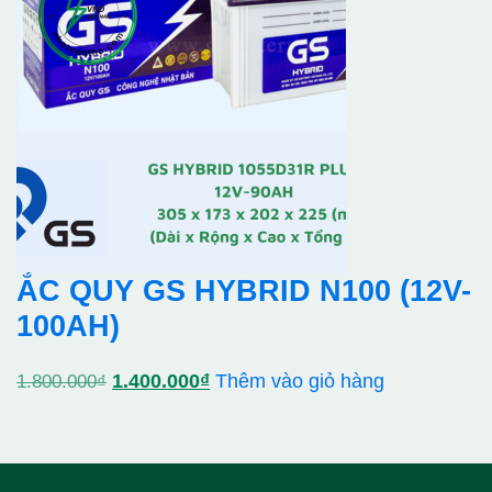
1.900.000₫.
là:
1.650.000₫.
ẮC QUY GS HYBRID N100 (12V-
100AH)
Giá
Giá
1.400.000
₫
Thêm vào giỏ hàng
1.800.000
₫
gốc
hiện
là:
tại
1.800.000₫.
là: