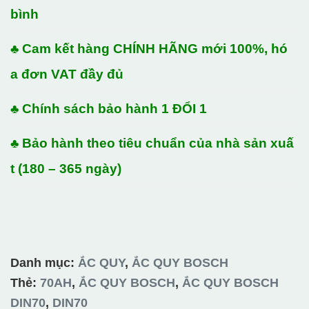
bình
♣ Cam kết hàng CHÍNH HÃNG mới 100%, hó
a đơn VAT đầy đủ
♣ Chính sách bảo hành 1 ĐỔI 1
♣ Bảo hành theo tiêu chuẩn của nhà sản xuấ
t (180 – 365 ngày)
Danh mục:
ẮC QUY
,
ẮC QUY BOSCH
Thẻ:
70AH
,
ẮC QUY BOSCH
,
ẮC QUY BOSCH
DIN70
,
DIN70