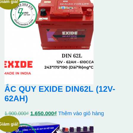
Giảm giá!
là:
tại
1.750.000₫.
là:
1.510.000₫.
ẮC QUY EXIDE DIN62L (12V-
62AH)
Giá
Giá
1.650.000
₫
Thêm vào giỏ hàng
1.900.000
₫
gốc
hiện
Giảm giá!
là:
tại