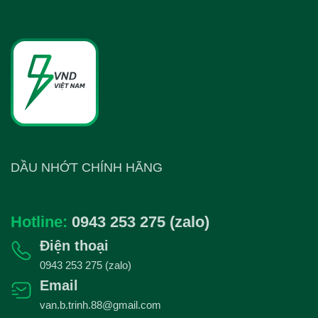
1.400.000₫.
DẦU NHỚT CHÍNH HÃNG
Hotline:
0943 253 275 (zalo)
Điện thoại
0943 253 275 (zalo)
Email
van.b.trinh.88@gmail.com