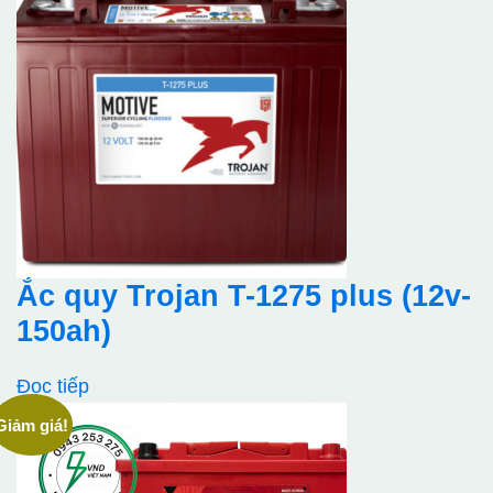
1.550.000₫.
là:
1.370.000₫.
Ắc quy Trojan T-1275 plus (12v-
150ah)
Đọc tiếp
Giảm giá!