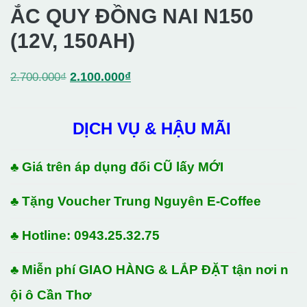
ẮC QUY ĐỒNG NAI N150
(12V, 150AH)
Giá
Giá
2.100.000
₫
2.700.000
₫
gốc
hiện
là:
tại
DỊCH VỤ & HẬU MÃI
2.700.000₫.
là:
2.100.000₫.
♣ Giá trên áp dụng đổi CŨ lấy MỚI
♣ Tặng Voucher Trung Nguyên E-Coffee
♣ Hotline: 0943.25.32.75
♣ Miễn phí GIAO HÀNG & LẮP ĐẶT tận nơi n
ội ô Cần Thơ