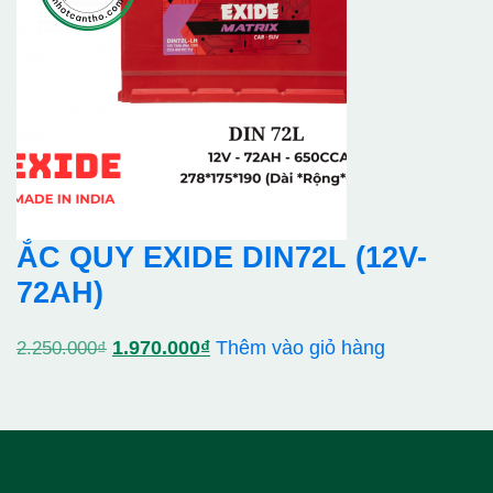
ẮC QUY EXIDE DIN72L (12V-
72AH)
Giá
Giá
1.970.000
₫
Thêm vào giỏ hàng
2.250.000
₫
gốc
hiện
là:
tại
2.250.000₫.
là:
1.970.000₫.