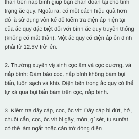
thần trên nắp bình giúp bạn chẩn đoán tại chỗ tình
trạng ắc quy. Ngoài ra, có một cách hiệu quả hơn
đó là sử dụng vôn kế để kiểm tra điện áp hiện tại
của ắc quy đặc biệt đối với bình ắc quy truyền thống
(không có mắt thần). Một ắc quy có điện áp ổn định
phải từ 12.5V trở lên.
2. Thường xuyên vệ sinh cọc âm và cọc dương, và
nắp bình: Đảm bảo cọc, nắp bình không bám bụi
bẩn, luôn sạch và khô. Điện bên trong ắc quy có thể
tự xả qua bụi bẩn bám trên cọc, nắp bình.
3. Kiểm tra dây cáp, cọc, ốc vít: Dây cáp bị đứt, hở,
chuột cắn, cọc, ốc vít bị gãy, mòn, gỉ sét, tụ sunfat
có thể làm ngắt hoặc cản trở dòng điện.