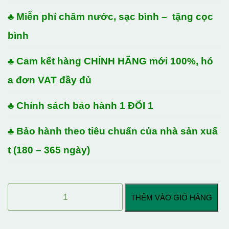
♣ Miễn phí châm nước, sạc bình – tặng cọc
bình
♣ Cam kết hàng CHÍNH HÃNG mới 100%, hó
a đơn VAT đầy đủ
♣ Chính sách bảo hành 1 ĐỔI 1
♣ Bảo hành theo tiêu chuẩn của nhà sản xuấ
t (180 – 365 ngày)
ẮC
THÊM VÀO GIỎ HÀNG
QUY
ĐỒNG