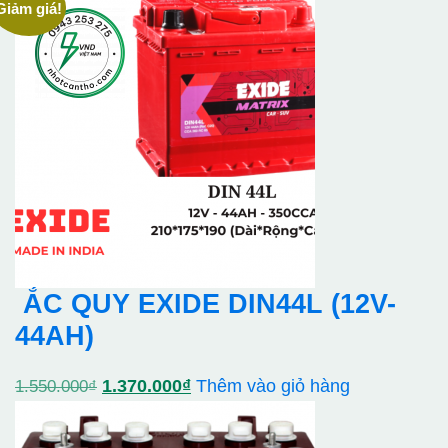
Giảm giá!
ẮC QUY EXIDE DIN44L (12V-
44AH)
Giá
Giá
1.370.000
₫
Thêm vào giỏ hàng
1.550.000
₫
gốc
hiện
là:
tại