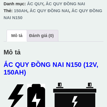
NAI
Danh mục:
ẮC QUY
,
ẮC QUY ĐỒNG NAI
N150
Thẻ:
150AH
,
ẮC QUY ĐỒNG NAI
,
ẮC QUY ĐỒNG
(12V,
NAI N150
150AH)
số
Mô tả
Đánh giá (0)
lượng
Mô tả
ẮC QUY ĐỒNG NAI N150 (12V,
150AH)